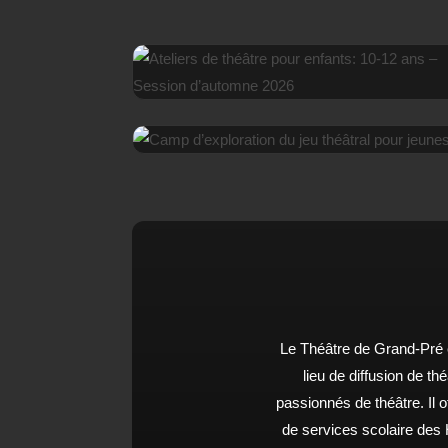
PROGRAMME SCOLAIRE DE CONCENTRATION
THÉÂTRE
EN SAVOIR PLUS
ATELIERS DE THÉÂTRE POUR ENFANTS: 10-12
ANS – SESSION D’AUTOMNE 2026
EN SAVOIR PLUS
CAMP D’EXPLORATION DU JEU THÉÂTRAL POUR
JEUNES
EN SAVOIR PLUS
Le Théâtre de Grand-Pré e
lieu de diffusion de t
passionnés de théâtre. Il 
de services scolaire des 