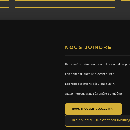
l’option Théâtre de son programme Sports-Arts-Études.
-Suzanne DeLaDurantaye
NOUS JOINDRE
Heures d'ouverture du théâtre les jours de repré
Les portes du théâtre ouvrent à 19 h.
Les représentations débutent à 20 h.
Stationnement gratuit à l’arrière du théâtre.
NOUS TROUVER (GOOGLE MAP)
PAR COURRIEL : THEATREDEGRANDPRE