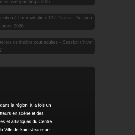
ATELIERS DE THÉÂTRE POUR ENFANTS: 8-9 ANS –
SESSION HIVER/PRINTEMPS 2027
EN SAVOIR PLUS
NITIATION À L'IMPROVISATION: 12 À 15 ANS –
SESSION D’AUTOMNE 2026
EN SAVOIR PLUS
ATELIERS DE THÉÂTRE POUR ADULTES – SESSION
D’HIVER 2027
EN SAVOIR PLUS
ns la région, à la fois un
etteurs en scène et des
es et artistiques du Centre
a Ville de Saint-Jean-sur-