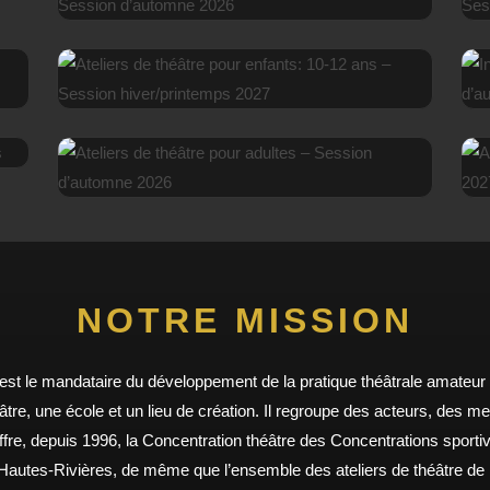
ATELIERS DE THÉÂTRE POUR ENFANTS : 8-9 ANS
– SESSION D’AUTOMNE 2026
EN SAVOIR PLUS
ATELIERS DE THÉÂTRE POUR ENFANTS: 10-12
I
ANS – SESSION HIVER/PRINTEMPS 2027
EN SAVOIR PLUS
ATELIERS DE THÉÂTRE POUR ADULTES – SESSION
D’AUTOMNE 2026
EN SAVOIR PLUS
NOTRE MISSION
st le mandataire du développement de la pratique théâtrale amateur da
héâtre, une école et un lieu de création. Il regroupe des acteurs, des m
offre, depuis 1996, la Concentration théâtre des Concentrations sportiv
Hautes-Rivières, de même que l’ensemble des ateliers de théâtre de l