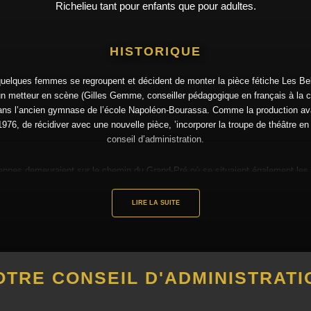
Richelieu tant pour enfants que pour adultes.
HISTORIQUE
 quelques femmes se regroupent et décident de monter la pièce fétiche Les B
 un metteur en scène (Gilles Gemme, conseiller pédagogique en français à la 
dans l’ancien gymnase de l’école Napoléon-Bourassa. Comme la production av
76, de récidiver avec une nouvelle pièce, ’incorporer la troupe de théâtre e
conseil d’administration.
es demeuraient sur le chemin du Grand-Pré où se situaient également les ré
é. En 1977, Suzanne DeLaDurantaye en devient la présidente et le demeurera 
rofit d’œuvres caritatives, culturelles et sociales et dans plusieurs municipali
LIRE LA SUITE
alle de spectacle du Centre culturel Fernand-Charest avec l’une de ses product
 ce qui deviendra la Fédération québécoise du Théâtre amateur. Il a égalemen
théâtre et, en 1995, s’est produit en France.
OTRE CONSEIL D'ADMINISTRATI
 quatre productions par année et accueille, à l’occasion, d’autres troupes. E
ouzaine de personnes-ressources. En 1992, le TGP a commencé à donner des
diaire de la municipalité. En 1996, il fut accrédité par la Commission scolaire