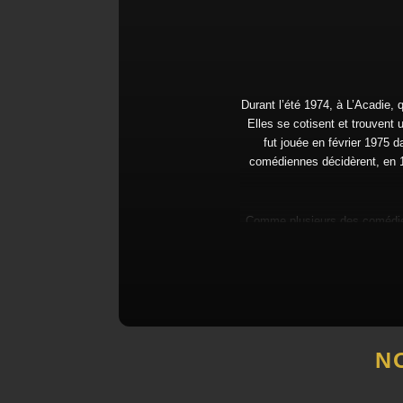
Durant l’été 1974, à L’Acadie,
Elles se cotisent et trouvent
fut jouée en février 1975 
comédiennes décidèrent, en 19
Comme plusieurs des comédienn
le nom de Théâtre de Grand-Pr
des ans, le TGP a joué au p
l’honneur d’inaugurer la s
membres fondateurs en 1986 de
N
La troupe monte actuellement
membres actifs et une demi-d
puis aux adultes, par l’intermé