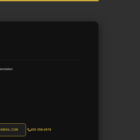
sentation
450 358-4978
@GMAIL.COM